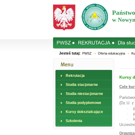
Państwo
w Nowym
Jesteś tutaj:
PWSZ
Oferta edukacyjna
Ku
Rekrutacja
Kursy d
Studia stacjonarne
Cele ku
Studia niestacjonarne
Państwow
Studia podyplomowe
(Dz.U. z
·
Kursy dokształcające
·
p
·
Szkolenia
Uczestni
Organiza