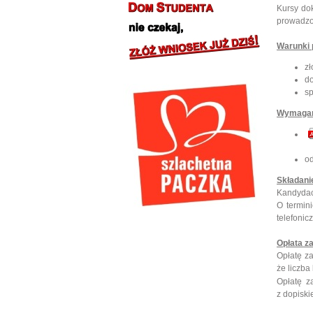
Kursy dok
prowadzo
Warunki 
z
do
sp
Wymagan
od
Składani
Kandydaci
O termin
telefonic
Opłata za
Opłatę za
że liczba
Opłatę z
z dopis