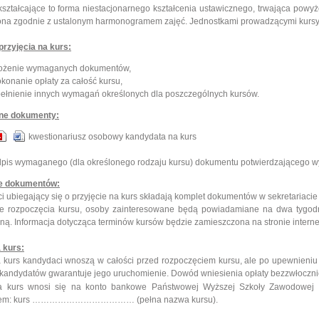
ształcające to forma niestacjonarnego kształcenia ustawicznego, trwająca powyże
na zgodnie z ustalonym harmonogramem zajęć. Jednostkami prowadzącymi kursy s
przyjęcia na kurs:
łożenie wymaganych dokumentów,
konanie opłaty za całość kursu,
ełnienie innych wymagań określonych dla poszczególnych kursów.
e dokumenty:
kwestionariusz osobowy kandydata na kurs
pis wymaganego (dla określonego rodzaju kursu) dokumentu potwierdzającego wy
e dokumentów:
 ubiegający się o przyjęcie na kurs składają komplet dokumentów
w sekretariacie 
ie rozpoczęcia kursu, osoby zainteresowane będą powiadamiane na dwa tygodn
zną. Informacja dotycząca terminów kursów będzie zamieszczona na stronie inter
 kurs:
 kurs kandydaci wnoszą w całości przed rozpoczęciem kursu, ale po upewnieniu si
 kandydatów gwarantuje jego uruchomienie. Dowód wniesienia opłaty bezzwłocznie 
a kurs wnosi się na konto bankowe Państwowej Wyższej Szkoły Zawodowej
kiem: kurs ……………………………… (pełna nazwa kursu).