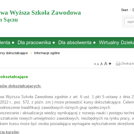
Start
wa Wyższa Szkoła Zawodowa
 Sączu
rsy dokształcające
Informacje ogólne
-
A
+
Drukuj t
A
A
okształcające
rsów dokształcających:
a Wyższa Szkoła Zawodowa zgodnie z art. 6 ust. 1 pkt 5 ustawy z dnia 27
 2012 r., poz. 572, z późn. zm.) może prowadzić kursy dokształcające. Celem
podnoszenie kwalifikacji zawodowych różnych grup społecznych
oszerzanie i aktualizacja wiedzy wynikającej z rozwoju nauki i postępu tech
kształcenie nowych umiejętności zawodowych, niezbędnych na rynku pracy, w
kiem kursu może być osoba posiadająca wymagane wykształcenie określone 
cja kursów: