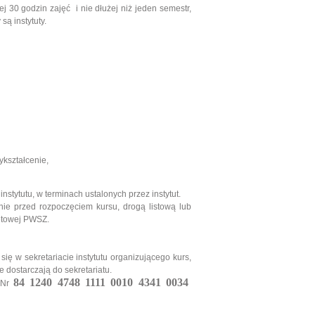
j 30 godzin zajęć i nie dłużej niż jeden semestr,
ą instytuty.
kształcenie,
instytutu, w terminach ustalonych przez instytut.
ie przed rozpoczęciem kursu, drogą listową lub
netowej PWSZ.
ę w sekretariacie instytutu organizującego kurs,
dostarczają do sekretariatu.
84 1240 4748 1111 0010 4341 0034
 Nr